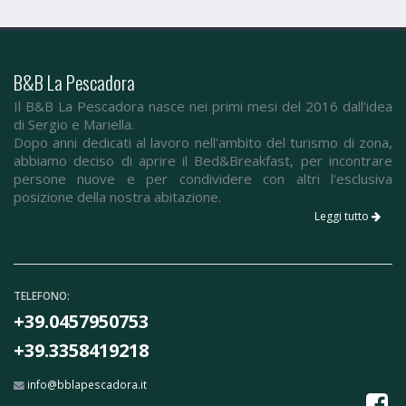
B&B La Pescadora
Il B&B La Pescadora nasce nei primi mesi del 2016 dall'idea
di Sergio e Mariella.
Dopo anni dedicati al lavoro nell'ambito del turismo di zona,
abbiamo deciso di aprire il Bed&Breakfast, per incontrare
persone nuove e per condividere con altri l'esclusiva
posizione della nostra abitazione.
Leggi tutto
TELEFONO:
+39.0457950753
+39.3358419218
info@bblapescadora.it